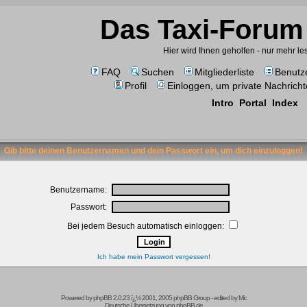
Das Taxi-Forum 
Hier wird Ihnen geholfen - nur mehr l
FAQ
Suchen
Mitgliederliste
Benutz
Profil
Einloggen, um private Nachricht
Intro
Portal
Index
Gib bitte deinen Benutzernamen und dein Passwort ein, um dich einzuloggen!
Benutzername:
Passwort:
Bei jedem Besuch automatisch einloggen:
Ich habe mein Passwort vergessen!
Powered by
phpBB
2.0.23 ï¿½ 2001, 2005 phpBB Group -
edited by Mic
Deutsche Übersetzung von
phpBB.de