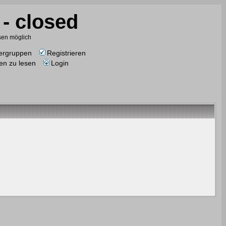
- closed
esen möglich
ergruppen
Registrieren
en zu lesen
Login