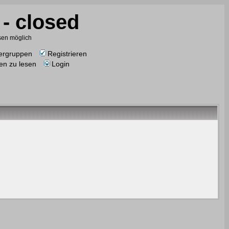
- closed
esen möglich
ergruppen
Registrieren
en zu lesen
Login