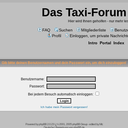
Das Taxi-Forum 
Hier wird Ihnen geholfen - nur mehr l
FAQ
Suchen
Mitgliederliste
Benutz
Profil
Einloggen, um private Nachricht
Intro
Portal
Index
Gib bitte deinen Benutzernamen und dein Passwort ein, um dich einzuloggen!
Benutzername:
Passwort:
Bei jedem Besuch automatisch einloggen:
Ich habe mein Passwort vergessen!
Powered by
phpBB
2.0.23 ï¿½ 2001, 2005 phpBB Group -
edited by Mic
Deutsche Übersetzung von
phpBB.de