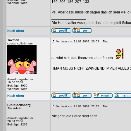
160, 206, 186, 207, 133
Wohnort: Wien
Ps.: Aber dazu muss ich sagen das ich sehr viel gl
_________________
Die Hand voller Asse, aber das Leben spielt Scha
Nach oben
Taxman
Verfasst am: 21.08.2009, 20:03
Titel:
caesar collationum
da wird sich das finanzamt aber freuen.
_________________
!!!MAN MUSS NICHT ZWINGEND IMMER ALLES 
Anmeldungsdatum:
19.06.2008
Beiträge: 3939
Wohnort: Wien
Nach oben
Bibiblocksberg
Verfasst am: 21.08.2009, 22:45
Titel:
Site Admin
Nix geht, die Leute sind flach.
Anmeldungsdatum:
29.04.2006
Beiträge: 2202