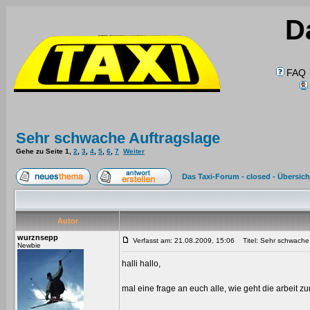
D
FAQ
Sehr schwache Auftragslage
Gehe zu Seite
1
,
2
,
3
,
4
,
5
,
6
,
7
Weiter
Das Taxi-Forum - closed - Übersich
Autor
wurznsepp
Verfasst am: 21.08.2009, 15:06
Titel: Sehr schwache 
Newbie
halli hallo,
mal eine frage an euch alle, wie geht die arbeit zu