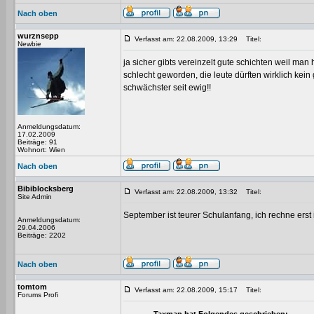
Nach oben
wurznsepp
Verfasst am: 22.08.2009, 13:29
Titel:
Newbie
ja sicher gibts vereinzelt gute schichten weil man 
schlecht geworden, die leute dürften wirklich kei
schwächster seit ewig!!
Anmeldungsdatum:
17.02.2009
Beiträge: 91
Wohnort: Wien
Nach oben
Bibiblocksberg
Verfasst am: 22.08.2009, 13:32
Titel:
Site Admin
September ist teurer Schulanfang, ich rechne erst
Anmeldungsdatum:
29.04.2006
Beiträge: 2202
Nach oben
tomtom
Verfasst am: 22.08.2009, 15:17
Titel:
Forums Profi