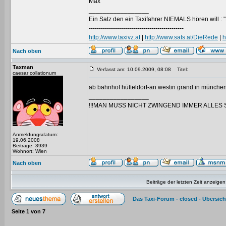
Max
_________________
Ein Satz den ein Taxifahrer NIEMALS hören will : "
-----------------------------------------------
http://www.taxivz.at
|
http://www.sats.at/DieRede
|
h
Nach oben
Taxman
Verfasst am: 10.09.2009, 08:08
Titel:
caesar collationum
ab bahnhof hütteldorf-an westin grand in münchen
_________________
!!!MAN MUSS NICHT ZWINGEND IMMER ALLES 
Anmeldungsdatum:
19.06.2008
Beiträge: 3939
Wohnort: Wien
Nach oben
Beiträge der letzten Zeit anzeigen
Das Taxi-Forum - closed - Übersich
Seite
1
von
7