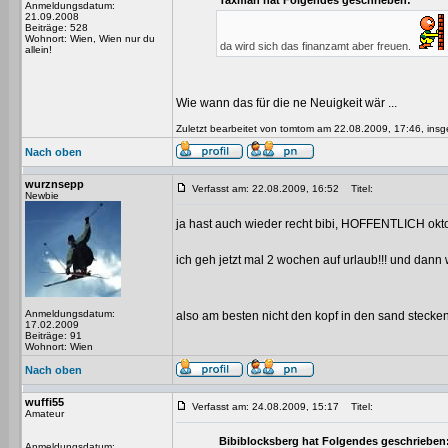
Taxman hat Folgendes geschrieben:
Anmeldungsdatum:
21.09.2008
Beiträge: 528
Wohnort: Wien, Wien nur du
da wird sich das finanzamt aber freuen.
allein!
Wie wann das für die ne Neuigkeit wär ...
Zuletzt bearbeitet von tomtom am 22.08.2009, 17:46, insg
Nach oben
wurznsepp
Verfasst am: 22.08.2009, 16:52
Titel:
Newbie
ja hast auch wieder recht bibi, HOFFENTLICH okt
ich geh jetzt mal 2 wochen auf urlaub!!! und dann 
Anmeldungsdatum:
also am besten nicht den kopf in den sand stecke
17.02.2009
Beiträge: 91
Wohnort: Wien
Nach oben
wuffi55
Verfasst am: 24.08.2009, 15:17
Titel:
Amateur
Bibiblocksberg hat Folgendes geschrieben
Anmeldungsdatum: