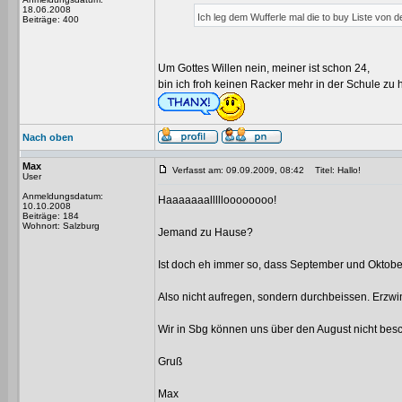
18.06.2008
Ich leg dem Wufferle mal die to buy Liste von d
Beiträge: 400
Um Gottes Willen nein, meiner ist schon 24,
bin ich froh keinen Racker mehr in der Schule zu 
Nach oben
Max
Verfasst am: 09.09.2009, 08:42
Titel: Hallo!
User
Anmeldungsdatum:
Haaaaaaallllloooooooo!
10.10.2008
Beiträge: 184
Wohnort: Salzburg
Jemand zu Hause?
Ist doch eh immer so, dass September und Oktober
Also nicht aufregen, sondern durchbeissen. Erzwi
Wir in Sbg können uns über den August nicht bes
Gruß
Max