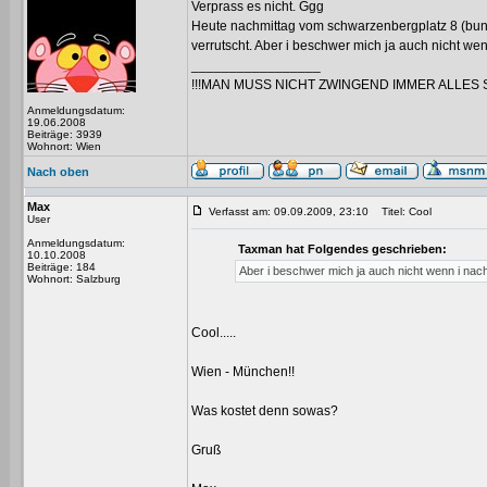
Verprass es nicht. Ggg
Heute nachmittag vom schwarzenbergplatz 8 (bund
verrutscht. Aber i beschwer mich ja auch nicht we
_________________
!!!MAN MUSS NICHT ZWINGEND IMMER ALLES 
Anmeldungsdatum:
19.06.2008
Beiträge: 3939
Wohnort: Wien
Nach oben
Max
Verfasst am: 09.09.2009, 23:10
Titel: Cool
User
Anmeldungsdatum:
Taxman hat Folgendes geschrieben:
10.10.2008
Beiträge: 184
Aber i beschwer mich ja auch nicht wenn i nac
Wohnort: Salzburg
Cool.....
Wien - München!!
Was kostet denn sowas?
Gruß