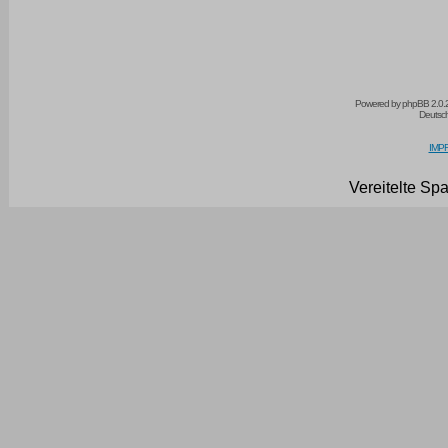
Powered by
phpBB
2.0.
Deutsc
IMPR
Vereitelte Sp