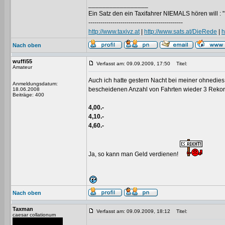
_________________
Ein Satz den ein Taxifahrer NIEMALS hören will : "
-----------------------------------------------
http://www.taxivz.at
|
http://www.sats.at/DieRede
|
h
Nach oben
wuffi55
Verfasst am: 09.09.2009, 17:50
Titel:
Amateur
Auch ich hatte gestern Nacht bei meiner ohnedies
Anmeldungsdatum:
bescheidenen Anzahl von Fahrten wieder 3 Rekor
18.06.2008
Beiträge: 400
4,00.-
4,10.-
4,60.-
Ja, so kann man Geld verdienen!
Nach oben
Taxman
Verfasst am: 09.09.2009, 18:12
Titel:
caesar collationum