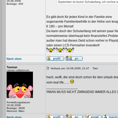
18.06.2008
September ist teurer Schulanfang, ich rechne e
Beiträge: 400
Es gibt doch für jedes Kind in der Familie eine
sogenannte Familienbeihilfe in der Höhe von kna
€ 180.-- pro Monat!
Da kann doch der Schulanfang mit seinen paar N
normalerweise überhaupt kein finanzielles Proble
außer man hat dieses Geld schon vorher in Playsta
oder einen LCD-Fernseher investiert!
Nach oben
Taxman
Verfasst am: 24.08.2009, 21:47
Titel:
caesar collationum
hach, wuffi, die sind doch schon für den urlaub d
vom real life.......
_________________
!!!MAN MUSS NICHT ZWINGEND IMMER ALLES 
Anmeldungsdatum:
19.06.2008
Beiträge: 3939
Wohnort: Wien
Nach oben