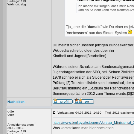
Boxer1990 hat Folgendes geschrieb
Beiträge: 119
Wohnort: sbg
Ich mache mir sorgen, dass mein Nebenj
Und als Student kann man nichtmal Arb
Tja, jene die "
damals
" wie Du einer es je
"
verbessern
" nun das Steuer-System
Du meinst sicher unseren jetzigen Bundeskanzle
Wikipedia schreibt folgendes über ihn
Kindheit und Jugend[Bearbeiten]
Während seiner Schulzeit am Bundesrealgymnasium
Jugendorganisation der SPÖ, bei. Seinen Zivildie
1978 schrieb er sich als Student der Rechtswisse
Prüfung.[2] Trotzdem listete sein Lebenslauf, der 
Berufsausbildung ein „Studium der Rechtswissens
Sommergesprächen 2012 zum Thema wurde.[3][2] In 
Nach oben
otto
Verfasst am: 04.07.2015, 14:30
Titel: 2016-das komm
User
https://www.bmf.gv.at/steuern/Vortrag_Ministerr
Anmeldungsdatum:
Was kommt kann man hier nachlesen
30.12.2013
Beiträge: 119