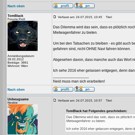
Nach oben
TomBlack
Verfasst am: 24.07.2015, 10:45
Titel:
Forums Profi
Das Dilemma wird das sein, dass es plötzlich n
Mietwagenfahrer zu bieten.
Um bei den Tatsachen zu bleiben - es gibt auch b
gefahren sind, nicht OHNE Navi fahren können.
Anmeldungsdatum:
28.02.2012
Abgesehen davon, dass manche auch das Wort nic
Beiträge: 3861
Wohnort: Wien
Ich sehe 2016 eher gelassen entgegen, denn dann 
_________________
Neid muss man sich erarbeiten!
Nach oben
Unbeugsame
Verfasst am: 24.07.2015, 10:57
Titel:
Newbie
TomBlack hat Folgendes geschrieben:
Das Dilemma wird das sein, dass es plötzlich
Mietwagenfahrer zu bieten.
Ich sehe 2016 eher gelassen entgegen, denn da