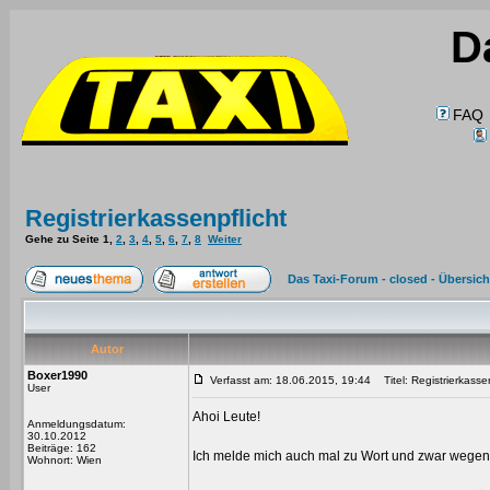
D
FAQ
Registrierkassenpflicht
Gehe zu Seite
1
,
2
,
3
,
4
,
5
,
6
,
7
,
8
Weiter
Das Taxi-Forum - closed - Übersich
Autor
Boxer1990
Verfasst am: 18.06.2015, 19:44
Titel: Registrierkassen
User
Ahoi Leute!
Anmeldungsdatum:
30.10.2012
Beiträge: 162
Ich melde mich auch mal zu Wort und zwar wegen
Wohnort: Wien