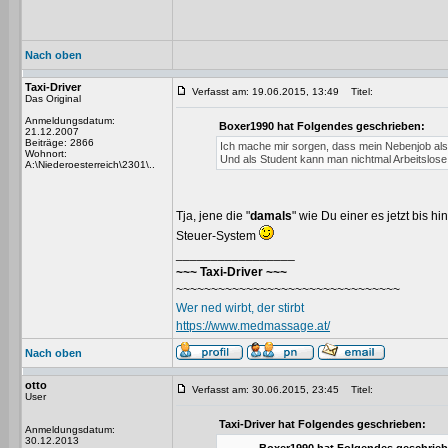
Nach oben
Taxi-Driver
Verfasst am: 19.06.2015, 13:49
Titel:
Das Original
Anmeldungsdatum:
Boxer1990 hat Folgendes geschrieben:
21.12.2007
Beiträge: 2866
Ich mache mir sorgen, dass mein Nebenjob als S
Wohnort:
Und als Student kann man nichtmal Arbeitslose 
A:\Niederoesterreich\2301\..
Tja, jene die "
damals
" wie Du einer es jetzt bis 
Steuer-System
_________________
~~~ Taxi-Driver ~~~
~~~~~~~~~~~~~~~~~~~~~~~~~~~~~~~~
Wer ned wirbt, der stirbt
https://www.medmassage.at/
Nach oben
otto
Verfasst am: 30.06.2015, 23:45
Titel:
User
Taxi-Driver hat Folgendes geschrieben:
Anmeldungsdatum:
30.12.2013