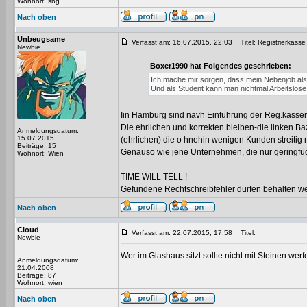
Wohnort: sbg
Nach oben
Unbeugsame
Verfasst am: 16.07.2015, 22:03
Titel: Registrierkasse
Newbie
Boxer1990 hat Folgendes geschrieben:
Ich mache mir sorgen, dass mein Nebenjob als 
Und als Student kann man nichtmal Arbeitslose 
Iin Hamburg sind navh Einführung der Reg.kassenpf
Die ehrlichen und korrekten bleiben-die linken Ba
Anmeldungsdatum:
15.07.2015
(ehrlichen) die o hnehin wenigen Kunden streiti
Beiträge: 15
Genauso wie jene Unternehmen, die nur geringfügi
Wohnort: Wien
_________________
TIME WILL TELL !
Gefundene Rechtschreibfehler dürfen behalten w
Nach oben
Cloud
Verfasst am: 22.07.2015, 17:58
Titel:
Newbie
Wer im Glashaus sitzt sollte nicht mit Steinen werf
Anmeldungsdatum:
21.04.2008
Beiträge: 87
Wohnort: wien
Nach oben