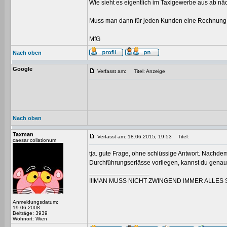
Wie sieht es eigentlich im Taxigewerbe aus ab näch
Muss man dann für jeden Kunden eine Rechnung a
MfG
Nach oben
Google
Verfasst am:
Titel: Anzeige
Nach oben
Taxman
Verfasst am: 18.06.2015, 19:53
Titel:
caesar collationum
tja. gute Frage, ohne schlüssige Antwort. Nachde
Durchführungserlässe vorliegen, kannst du genaus
_________________
!!!MAN MUSS NICHT ZWINGEND IMMER ALLES 
Anmeldungsdatum:
19.06.2008
Beiträge: 3939
Wohnort: Wien