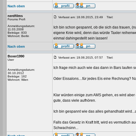
Nach oben
nerdfilms
Verfasst am: 18.06.2015, 23:49
Titel:
Forums Profi
Anmeldungsdatum:
Ich bin schon gespannt, ob die sich das trauen, (
11.03.2008
eigene Knie wird, denn das würde Taxler reihenwei
Beiträge: 833
Wohnort: Berlin
einmal dahingestellt sein lassen!
Nach oben
Boxer1990
Verfasst am: 19.06.2015, 07:57
Titel:
User
Ich frage mich auch wie das dann in Bars laufen so
Anmeldungsdatum:
30.10.2012
Beiträge: 162
Oder Eissalons....für jedes Eis eine Rechnung? Na 
Wohnort: Wien
Klar würden einige zum AMS gehen, es wird aber 
gute, dass viele aufhören.
Ich bin gespannt wie das alles gehandhabt wird.
Falls das Gesetz in Kraft tritt, wird es vermutli
Schwachsinn...