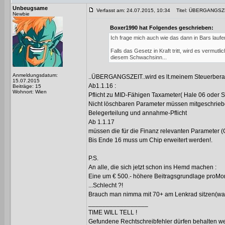
Unbeugsame
Verfasst am: 24.07.2015, 10:34
Titel: ÜBERGANGSZE
Newbie
Boxer1990 hat Folgendes geschrieben:
Ich frage mich auch wie das dann in Bars laufen
Falls das Gesetz in Kraft tritt, wird es vermu
diesem Schwachsinn...
Anmeldungsdatum:
..ÜBERGANGSZEIT..wird es lt.meinem Steuerberate
15.07.2015
Ab1.1.16 :
Beiträge: 15
Wohnort: Wien
Pflicht zu MID-Fähigen Taxameter( Hale 06 oder S
Nicht löschbaren Parameter müssen mitgeschrie
Belegerteilung und annahme-Pflicht
Ab 1.1.17
müssen die für die Finanz relevanten Parameter (
Bis Ende 16 muss um Chip erweitert werden!.
P.S.
An alle, die sich jetzt schon ins Hemd machen :
Eine um € 500.- höhere Beitragsgrundlage proMon
...Schlecht ?!
Brauch man nimma mit 70+ am Lenkrad sitzen(was ab
_________________
TIME WILL TELL !
Gefundene Rechtschreibfehler dürfen behalten w