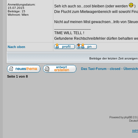
Anmeldungsdatum:
Seh ich auch so...cool bleiben (oder werden
)
15.07.2015
Beiträge: 15
Die Flucht zum Mietwagenbereich will sowohl Fin
Wohnort: Wien
Nicht auf meinen Mist gewachsen...Info von Steue
_________________
TIME WILL TELL !
Gefundene Rechtschreibfehler dürfen behalten w
Nach oben
Beiträge der letzten Zeit anzeigen
Das Taxi-Forum - closed - Übersich
Seite
1
von
8
Powered by
phpBB
2.0.
Deutsc
IMPR