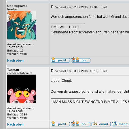
Unbeugsame
Verfasst am: 22.07.2015, 19:34
Titel:
Newbie
Wer sich angesprochen fühlt, hat wohl Grund dazu
_________________
TIME WILL TELL !
Gefundene Rechtschreibfehler dürfen behalten w
Anmeldungsdatum:
15.07.2015
Beiträge: 15
Wohnort: Wien
Nach oben
Taxman
Verfasst am: 23.07.2015, 18:19
Titel:
caesar collationum
Lieber Cloud.
Der von dir angesprochene ist alleinfahrender Un
_________________
!!!MAN MUSS NICHT ZWINGEND IMMER ALLES 
Anmeldungsdatum:
19.06.2008
Beiträge: 3939
Wohnort: Wien
Nach oben