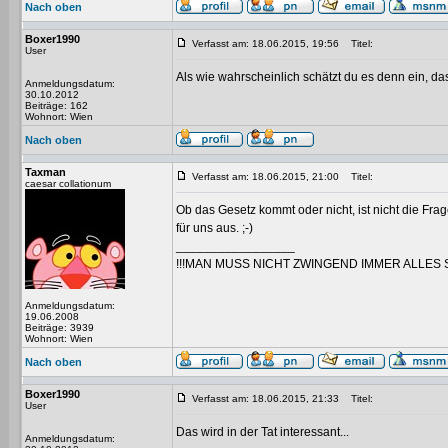
Nach oben
Boxer1990
Verfasst am: 18.06.2015, 19:56
Titel:
User
Als wie wahrscheinlich schätzt du es denn ein, d
Anmeldungsdatum:
30.10.2012
Beiträge: 162
Wohnort: Wien
Nach oben
Taxman
Verfasst am: 18.06.2015, 21:00
Titel:
caesar collationum
Ob das Gesetz kommt oder nicht, ist nicht die Fra
für uns aus. ;-)
_________________
!!!MAN MUSS NICHT ZWINGEND IMMER ALLES 
Anmeldungsdatum:
19.06.2008
Beiträge: 3939
Wohnort: Wien
Nach oben
Boxer1990
Verfasst am: 18.06.2015, 21:33
Titel:
User
Das wird in der Tat interessant...
Anmeldungsdatum: