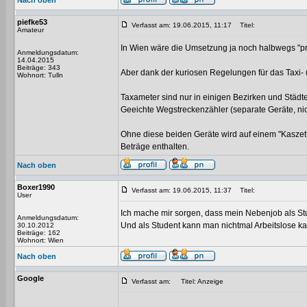
Nach oben
piefke53
Verfasst am: 19.06.2015, 11:17
Titel:
Amateur
In Wien wäre die Umsetzung ja noch halbwegs "p
Anmeldungsdatum:
14.04.2015
Beiträge: 343
Aber dank der kuriosen Regelungen für das Taxi-
Wohnort: Tulln
Taxameter sind nur in einigen Bezirken und Städt
Geeichte Wegstreckenzähler (separate Geräte, nic
Ohne diese beiden Geräte wird auf einem "Kaszett
Beträge enthalten.
Nach oben
Boxer1990
Verfasst am: 19.06.2015, 11:37
Titel:
User
Ich mache mir sorgen, dass mein Nebenjob als Stud
Anmeldungsdatum:
Und als Student kann man nichtmal Arbeitslose kas
30.10.2012
Beiträge: 162
Wohnort: Wien
Nach oben
Google
Verfasst am:
Titel: Anzeige