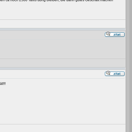
rden ca noch 2500 Taxis übrig bleiben, die dann gutes Geschäft machen
t!!!