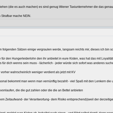
herziehen (die es auch machen) es sind genug Wiener Taxiunternehmer die das gen
h Strafbar mache NEIN.
 folgenden Sätzen einige vergraulen werde, langsam reichts mir, dieses ich bin so
 für den Hungerleiderlohn den ihr anbietet in eure Kisten, was hat das mit Loyalität
is für dich wenns sein muss - lächerlich - jeder würde sich sofort was anderes suche
vorher wahrscheinlich weniger verdient als jetzt mit KV
sonal bekommt man wenn man vernünftig bezahlt - viel Spaß mit den Lenkern die um 
onlaufen, die die gut zahlen oder die die an Bettel anbieten
em Zeitaufwand- der Verantwortung- dem Risiko entsprechend)(weil der derzeitige KV