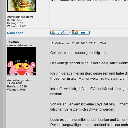
Anmeldungsdatum:
03.06.2010
Beiträge: 11
Wohnort: 2201
Nach oben
Taxman
Verfasst am: 24.02.2016, 21:31
Titel:
caesar collationum
Geisterl, sei net soooo garschtig...;-)
Der Kollege spricht mir aus der Seele, auch wenns
Ich bin gerade hier im Büro gesessen und habe d
Prozenten in alter Manier weiter zu wursteln, zieml
Anmeldungsdatum:
19.06.2008
Beiträge: 3939
Ich hoffe wirklich, daß die FV hier härtest durchg
Wohnort: Wien
bestraft.
Von vielen Lenkern ist keine Loyalität bzw. Firme
falschen Seite ziemlich schwierig werden.
Leute es geht nur miteinander, Lenker und Untern
Der leistungswillige Lenker verdient nicht nur meh