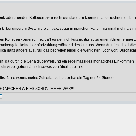
 lenkraddrehenden Kollegen zwar recht gut plaudern koennen, aber rechnen dafür ni
 z.b. bei unserem System gleich bzw. sogar in manchen Fällen marginal mehr als m
 Kollegen vorgerechnet, daß es ziemlich kurzsichtig ist, zu einem Unternehmer z
 Krankengeld, keine Lohnfortzahlung während des Urlaubs. Wenn du nämlich all di
lich ganz anders aus. Nur das begreifen leider die wenigsten. Stichwort: Durchs
, da durch die Gehaltsüberweisung ein regelmässiges monatliches Einkommen leic
 ein Arbeitgeber nämlich sowas von überhaupt nix.
bst fahre wenns meine Zeit erlaubt. Leider hat ein Tag nur 24 Stunden.
SO MACHEN WIE ES SCHON IMMER WAR!!!