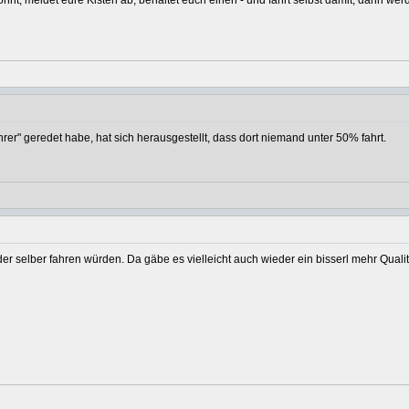
nnt, meldet eure Kisten ab, behaltet euch einen - und fährt selbst damit, dann we
hrer" geredet habe, hat sich herausgestellt, dass dort niemand unter 50% fahrt.
 selber fahren würden. Da gäbe es vielleicht auch wieder ein bisserl mehr Qualitä