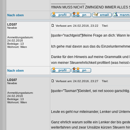
_________________
!!!MAN MUSS NICHT ZWINGEND IMMER ALLES 
Nach oben
LD107
Verfasst am: 24.02.2016, 23:22
Titel:
Newbie
[quote="nachtgeist"]Meine Frage an dich: Wann le
Anmeldungsdatum:
24.02.2016
Beiträge: 13
Ich gehe mal davon aus das du Einzelunternehmer b
Wohnort: Wien
Danke für den Hinweis auf meine Grammatik und Re
von meiner Steuerehrlichkeit profitiert (was heisst
Nach oben
LD107
Verfasst am: 24.02.2016, 23:27
Titel:
Newbie
[quote="Taxman"]Geisterl, sei net soooo garschtig...
Anmeldungsdatum:
24.02.2016
Beiträge: 13
Wohnort: Wien
Leute es geht nur miteinander, Lenker und Unter
Ganz ehrlich warum sollte ein Lenker der bis ges
weiterfahren und zwar Unsätze kürzen Steuern h