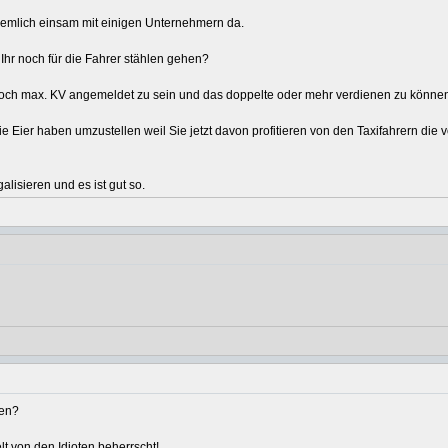
ziemlich einsam mit einigen Unternehmern da.
Ihr noch für die Fahrer stählen gehen?
 noch max. KV angemeldet zu sein und das doppelte oder mehr verdienen zu könne
die Eier haben umzustellen weil Sie jetzt davon profitieren von den Taxifahrern 
alisieren und es ist gut so.
ben?
 von den Idioten beherrscht!