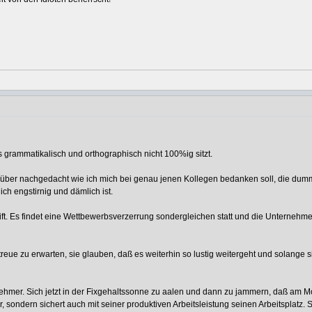
 grammatikalisch und orthographisch nicht 100%ig sitzt.
rüber nachgedacht wie ich mich bei genau jenen Kollegen bedanken soll, die dumm
ich engstirnig und dämlich ist.
reift. Es findet eine Wettbewerbsverzerrung sondergleichen statt und die Unternehm
ntreue zu erwarten, sie glauben, daß es weiterhin so lustig weitergeht und solange 
ehmer. Sich jetzt in der Fixgehaltssonne zu aalen und dann zu jammern, daß am Mo
r, sondern sichert auch mit seiner produktiven Arbeitsleistung seinen Arbeitsplatz. 