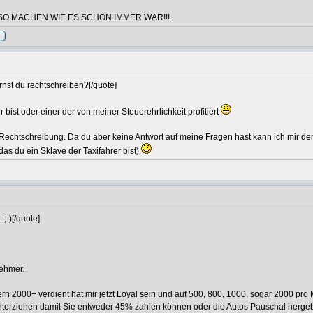
SO MACHEN WIE ES SCHON IMMER WAR!!!
rnst du rechtschreiben?[/quote]
ist oder einer der von meiner Steuerehrlichkeit profitiert
chtschreibung. Da du aber keine Antwort auf meine Fragen hast kann ich mir denk
 das du ein Sklave der Taxifahrer bist)
;-)[/quote]
nehmer.
tern 2000+ verdient hat mir jetzt Loyal sein und auf 500, 800, 1000, sogar 2000 p
interziehen damit Sie entweder 45% zahlen können oder die Autos Pauschal herg