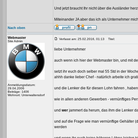
Und jetzt braucht Ihr nicht über die Ausländer 
Miteinander JA aber das ich als Unternehmer mic
Nach oben
Webmaster
Verfasst am: 25.02.2016, 01:13
Titel:
Site Admin
liebe Unternehmer
auch wenn ich hier der Webmaster bin, und mit den
setzt ihr euch doch selber mal 55 Std in der Woche
ahhh danke lieber Chef - natürlich arbeite ich grat
Anmeldungsdatum:
und die Lenker die für diesen Lohn fahren , haben 
29.04.2006
Beiträge: 1406
Wohnort: Unterwaltersdorf
wie in allen anderen Gewerben - vernünftiges Per
und
wer
jammert da herum, das ihm die Lenker dav
und auf die Frage wie man vernünftige Gehälter (d
werden