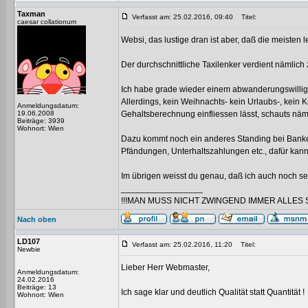
Taxman
Verfasst am: 25.02.2016, 09:40
Titel:
caesar collationum
Websi, das lustige dran ist aber, daß die meisten
Der durchschnittliche Taxilenker verdient nämlich
Ich habe grade wieder einem abwanderungswilligen
Allerdings, kein Weihnachts- kein Urlaubs-, kein
Anmeldungsdatum:
19.06.2008
Gehaltsberechnung einfliessen lässt, schauts näm
Beiträge: 3939
Wohnort: Wien
Dazu kommt noch ein anderes Standing bei Banken
Pfändungen, Unterhaltszahlungen etc., dafür kann
Im übrigen weisst du genau, daß ich auch noch sel
_________________
!!!MAN MUSS NICHT ZWINGEND IMMER ALLES 
Nach oben
LD107
Verfasst am: 25.02.2016, 11:20
Titel:
Newbie
Lieber Herr Webmaster,
Anmeldungsdatum:
24.02.2016
Beiträge: 13
Ich sage klar und deutlich Qualität statt Quantität !
Wohnort: Wien