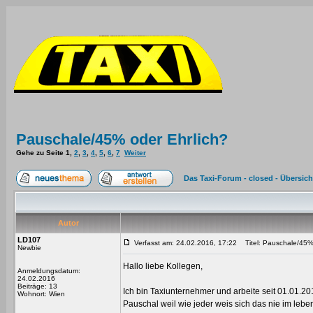
Pauschale/45% oder Ehrlich?
Gehe zu Seite
1
,
2
,
3
,
4
,
5
,
6
,
7
Weiter
Das Taxi-Forum - closed - Übersich
Autor
LD107
Verfasst am: 24.02.2016, 17:22
Titel: Pauschale/45% 
Newbie
Hallo liebe Kollegen,
Anmeldungsdatum:
24.02.2016
Beiträge: 13
Ich bin Taxiunternehmer und arbeite seit 01.01.
Wohnort: Wien
Pauschal weil wie jeder weis sich das nie im lebe