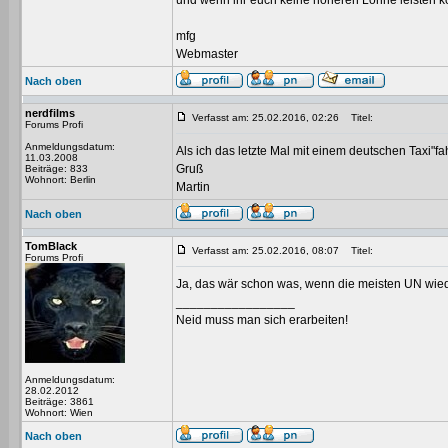
und wenn ihr euch keine höheren Löhne leisten kö
mfg
Webmaster
Nach oben
nerdfilms
Verfasst am: 25.02.2016, 02:26
Titel:
Forums Profi
Anmeldungsdatum:
Als ich das letzte Mal mit einem deutschen Taxi"fa
11.03.2008
Gruß
Beiträge: 833
Wohnort: Berlin
Martin
Nach oben
TomBlack
Verfasst am: 25.02.2016, 08:07
Titel:
Forums Profi
Ja, das wär schon was, wenn die meisten UN wieder
_________________
Neid muss man sich erarbeiten!
Anmeldungsdatum:
28.02.2012
Beiträge: 3861
Wohnort: Wien
Nach oben