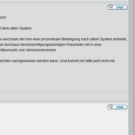
cht.
it dem alten System.
u wechseln der ihm eine prozentuale Beteiligung nach altem System anbietet.
ese durchaus berücksichtigungswürdigen Parameter mit in eine
chnittsumsatz und Jahreseinkommen.
hter nachgewiesen werden kann. Und kommt mir bitte jetzt nicht mit