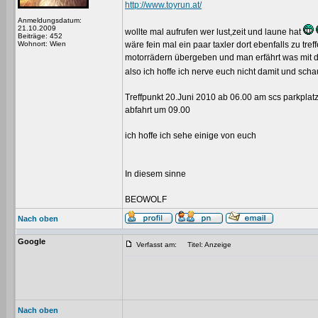
http://www.toyrun.at/
Anmeldungsdatum:
21.10.2009
wollte mal aufrufen wer lust,zeit und laune hat
Beiträge: 452
Wohnort: Wien
wäre fein mal ein paar taxler dort ebenfalls zu tr
motorrädern übergeben und man erfährt was mit de
also ich hoffe ich nerve euch nicht damit und scha
Treffpunkt 20.Juni 2010 ab 06.00 am scs parkplat
abfahrt um 09.00
ich hoffe ich sehe einige von euch
In diesem sinne
BEOWOLF
Nach oben
Google
Verfasst am:
Titel: Anzeige
Nach oben