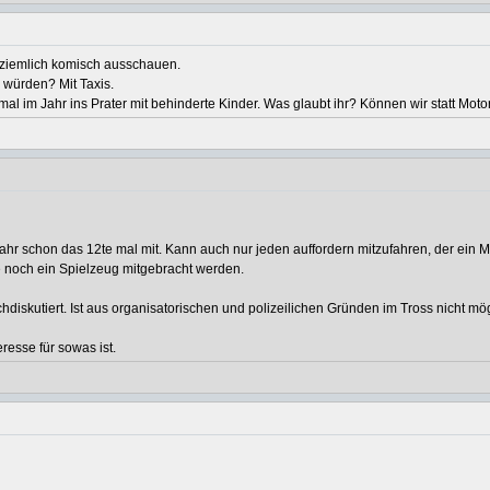
h ziemlich komisch ausschauen.
 würden? Mit Taxis.
inmal im Jahr ins Prater mit behinderte Kinder. Was glaubt ihr? Können wir statt Mot
 Jahr schon das 12te mal mit. Kann auch nur jeden auffordern mitzufahren, der ein
te noch ein Spielzeug mitgebracht werden.
hdiskutiert. Ist aus organisatorischen und polizeilichen Gründen im Tross nicht mö
resse für sowas ist.