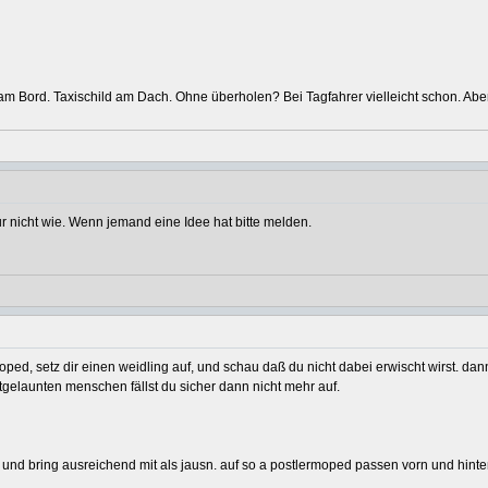
 am Bord. Taxischild am Dach. Ohne überholen? Bei Tagfahrer vielleicht schon. Abe
 nicht wie. Wenn jemand eine Idee hat bitte melden.
ped, setz dir einen weidling auf, und schau daß du nicht dabei erwischt wirst. dann 
gelaunten menschen fällst du sicher dann nicht mehr auf.
 lieb und bring ausreichend mit als jausn. auf so a postlermoped passen vorn und hin