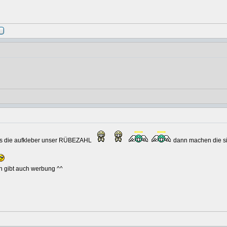
ns die aufkleber unser RÜBEZAHL
dann machen die sin
n gibt auch werbung ^^