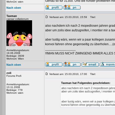
Genau so für 31300. Und die Kinder profitieren mit
Wohnort: wien
Nach oben
Taxman
Verfasst am: 15.03.2010, 15:59
Titel:
caesar collationum
also nachdem ich nach 2 mopedlosen jahren grad wi
aber um zolis idee aufzugreifen, i montier mir a ta
aber lustig wärs, wenn wir a paar kollegen zusamm
konvoi fahren ohne gegenseitig zu überholen.....(
_________________
Anmeldungsdatum:
19.06.2008
!!!MAN MUSS NICHT ZWINGEND IMMER ALLES 
Beiträge: 3939
Wohnort: Wien
Nach oben
zoli
Verfasst am: 15.03.2010, 17:00
Titel:
Forums Profi
Taxman hat Folgendes geschrieben:
Anmeldungsdatum:
13.11.2008
also nachdem ich nach 2 mopedlosen jahren 
Beiträge: 778
aber um zolis idee aufzugreifen, i montier m
Wohnort: wien
aber lustig wärs, wenn wir a paar kollegen
konvoi fahren ohne gegenseitig zu überhole