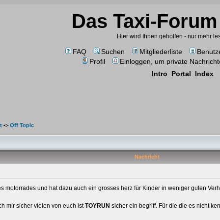
Das Taxi-Forum 
Hier wird Ihnen geholfen - nur mehr l
FAQ
Suchen
Mitgliederliste
Benutz
Profil
Einloggen, um private Nachricht
Intro
Portal
Index
t
->
Off Topic
Nachricht
nes motorrades und hat dazu auch ein grosses herz für Kinder in weniger guten Ver
h mir sicher vielen von euch ist
TOYRUN
sicher ein begriff. Für die die es nicht k