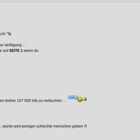
uch *fg
r verfügung ...
le auf
SEITE 1
wenn du
ben bisher 107 000 hits zu verbuchen ....
.. würds weit weniger schlechte menschen geben !!!