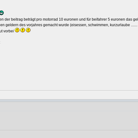
effen der beitrag beträgt pro motorrad 10 euronen und für beifahrer 5 euronen das ge
n geldern des vorjahres gemacht wurde (eisessen, schwimmen, kurzurlaube .......
ut vorbei
z