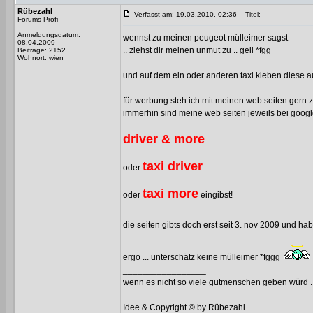
Rübezahl
Verfasst am: 19.03.2010, 02:36
Titel:
Forums Profi
Anmeldungsdatum:
wennst zu meinen peugeot mülleimer sagst
08.04.2009
.. ziehst dir meinen unmut zu .. gell *fgg
Beiträge: 2152
Wohnort: wien
und auf dem ein oder anderen taxi kleben diese a
für werbung steh ich mit meinen web seiten gern zu
immerhin sind meine web seiten jeweils bei goog
driver & more
taxi driver
oder
taxi more
oder
eingibst!
die seiten gibts doch erst seit 3. nov 2009 und ha
ergo ... unterschätz keine mülleimer *fggg
_________________
wenn es nicht so viele gutmenschen geben würd .
Idee & Copyright © by Rübezahl