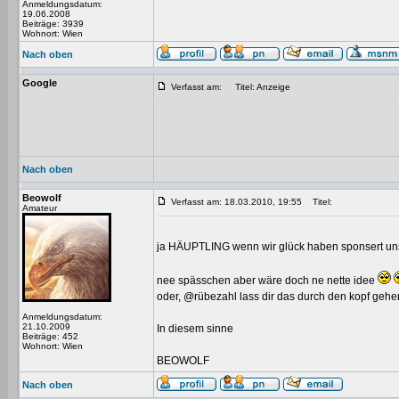
Anmeldungsdatum:
19.06.2008
Beiträge: 3939
Wohnort: Wien
Nach oben
Google
Verfasst am:
Titel: Anzeige
Nach oben
Beowolf
Verfasst am: 18.03.2010, 19:55
Titel:
Amateur
ja HÄUPTLING wenn wir glück haben sponsert u
nee spässchen aber wäre doch ne nette idee
oder, @rübezahl lass dir das durch den kopf gehe
Anmeldungsdatum:
21.10.2009
In diesem sinne
Beiträge: 452
Wohnort: Wien
BEOWOLF
Nach oben