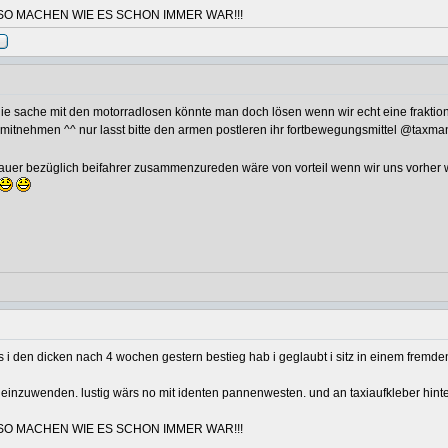
SO MACHEN WIE ES SCHON IMMER WAR!!!
e die sache mit den motorradlosen könnte man doch lösen wenn wir echt eine fra
 mitnehmen ^^ nur lasst bitte den armen postleren ihr fortbewegungsmittel @taxm
uer bezüglich beifahrer zusammenzureden wäre von vorteil wenn wir uns vorher wo t
s i den dicken nach 4 wochen gestern bestieg hab i geglaubt i sitz in einem fremde
 einzuwenden. lustig wärs no mit identen pannenwesten. und an taxiaufkleber hinte
SO MACHEN WIE ES SCHON IMMER WAR!!!