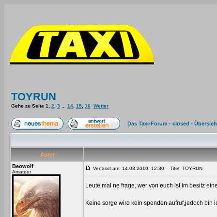
TOYRUN
Gehe zu Seite
1
,
2
,
3
...
14
,
15
,
16
Weiter
Das Taxi-Forum - closed - Übersich
Autor
Beowolf
Verfasst am: 14.03.2010, 12:30
Titel: TOYRUN
Amateur
Leute mal ne frage, wer von euch ist im besitz ei
Keine sorge wird kein spenden aufruf,jedoch bin ic