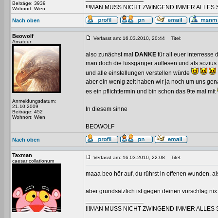
Beiträge: 3939
!!!MAN MUSS NICHT ZWINGEND IMMER ALLES 
Wohnort: Wien
Nach oben
Beowolf
Verfasst am: 16.03.2010, 20:44
Titel:
Amateur
also zunächst mal
DANKE
für all euer interress
man doch die fussgänger auflesen und als sozius
und alle einstellungen verstellen würde
aber ein wenig zeit haben wir ja noch um uns gena
es ein pflichttermin und bin schon das 9te mal mit
Anmeldungsdatum:
21.10.2009
In diesem sinne
Beiträge: 452
Wohnort: Wien
BEOWOLF
Nach oben
Taxman
Verfasst am: 16.03.2010, 22:08
Titel:
caesar collationum
maaa beo hör auf, du rührst in offenen wunden. al
aber grundsätzlich ist gegen deinen vorschlag nix
_________________
!!!MAN MUSS NICHT ZWINGEND IMMER ALLES 