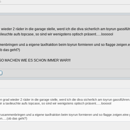
.
eder 2 räder in die garage stelle, werd ich die diva sicherlich am toyrun gassifü
xileuchte aufs topcase, so sind wir wenigstens optisch präsent......loooool
enbringen und a eigene taxifraktion beim toyrun formieren und so flagge zeigen.e
ob das geht?)
SO MACHEN WIE ES SCHON IMMER WAR!!!
grad wieder 2 räder in die garage stelle, werd ich die diva sicherlich am toyrun gassiführen
ir a taxileuchte aufs topcase, so sind wir wenigstens optisch präsent......loooool
 zusammenbringen und a eigene taxifraktion beim toyrun formieren und so flagge zeigen.eine 
n.....(ob das geht?)