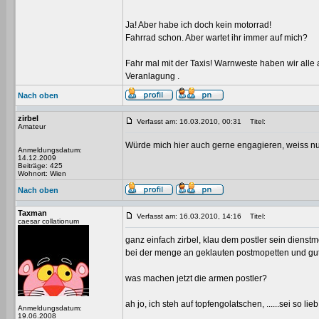
Ja! Aber habe ich doch kein motorrad!
Fahrrad schon. Aber wartet ihr immer auf mich?
Fahr mal mit der Taxis! Warnweste haben wir alle
Veranlagung .
Nach oben
zirbel
Verfasst am: 16.03.2010, 00:31
Titel:
Amateur
Würde mich hier auch gerne engagieren, weiss nur
Anmeldungsdatum:
14.12.2009
Beiträge: 425
Wohnort: Wien
Nach oben
Taxman
Verfasst am: 16.03.2010, 14:16
Titel:
caesar collationum
ganz einfach zirbel, klau dem postler sein dienstmo
bei der menge an geklauten postmopetten und gut
was machen jetzt die armen postler?
ah jo, ich steh auf topfengolatschen, ......sei so
Anmeldungsdatum:
19.06.2008
_________________