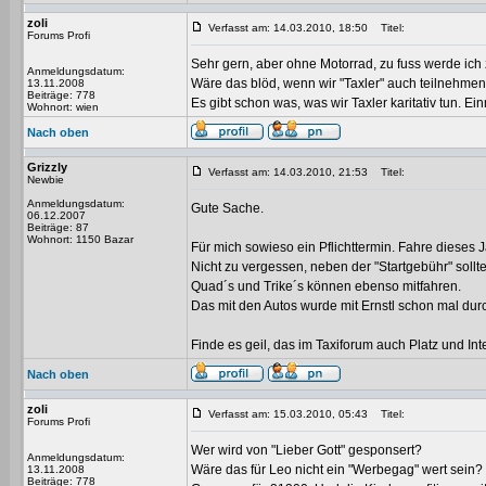
zoli
Verfasst am: 14.03.2010, 18:50
Titel:
Forums Profi
Sehr gern, aber ohne Motorrad, zu fuss werde ic
Anmeldungsdatum:
Wäre das blöd, wenn wir "Taxler" auch teilnehmen
13.11.2008
Beiträge: 778
Es gibt schon was, was wir Taxler karitativ tun. E
Wohnort: wien
Nach oben
Grizzly
Verfasst am: 14.03.2010, 21:53
Titel:
Newbie
Anmeldungsdatum:
Gute Sache.
06.12.2007
Beiträge: 87
Wohnort: 1150 Bazar
Für mich sowieso ein Pflichttermin. Fahre dieses
Nicht zu vergessen, neben der "Startgebühr" soll
Quad´s und Trike´s können ebenso mitfahren.
Das mit den Autos wurde mit Ernstl schon mal durc
Finde es geil, das im Taxiforum auch Platz und Inte
Nach oben
zoli
Verfasst am: 15.03.2010, 05:43
Titel:
Forums Profi
Wer wird von "Lieber Gott" gesponsert?
Anmeldungsdatum:
Wäre das für Leo nicht ein "Werbegag" wert sein?
13.11.2008
Beiträge: 778