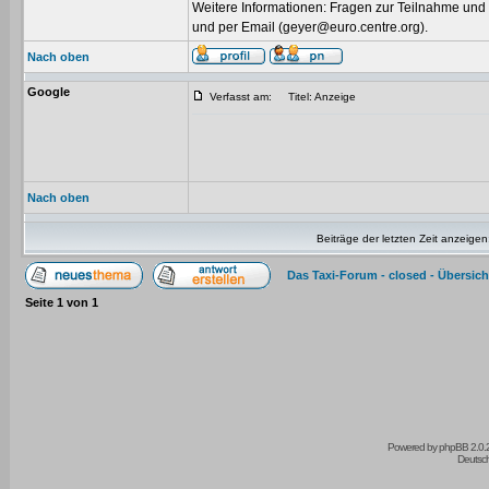
Weitere Informationen: Fragen zur Teilnahme und
und per Email (geyer@euro.centre.org).
Nach oben
Google
Verfasst am:
Titel: Anzeige
Nach oben
Beiträge der letzten Zeit anzeigen
Das Taxi-Forum - closed - Übersich
Seite
1
von
1
Powered by
phpBB
2.0.
Deutsc