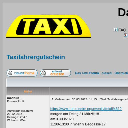
D
FAQ
Taxifahrergutschein
Das Taxi-Forum - closed - Übersich
Autor
madeira
Verfasst am: 30.03.2023, 14:15
Titel: Taxifahrergutsc
Forums Profi
https://www.euro.centre.org/events/detail/4612
Anmeldungsdatum:
morgen am Feitag 31.März!!!!!!!!
20.12.2015
Beiträge: 2547
am 31/03/2023
Wohnort: Wien
11:00-13:00 in Wien 9 Beggasse 17