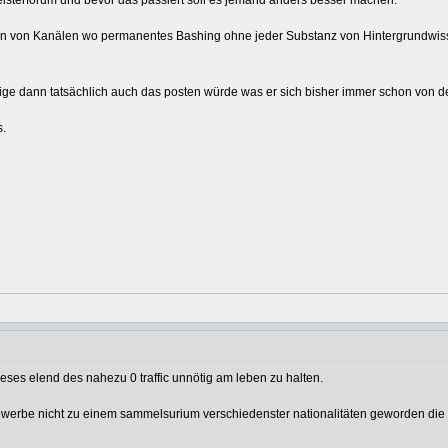
eisterforum und bevor das passiert soll es jemand anders besser machen.
oren von Kanälen wo permanentes Bashing ohne jeder Substanz von Hintergrundwis
ige dann tatsächlich auch das posten würde was er sich bisher immer schon von d
s.
dieses elend des nahezu 0 traffic unnötig am leben zu halten.
gewerbe nicht zu einem sammelsurium verschiedenster nationalitäten geworden die 