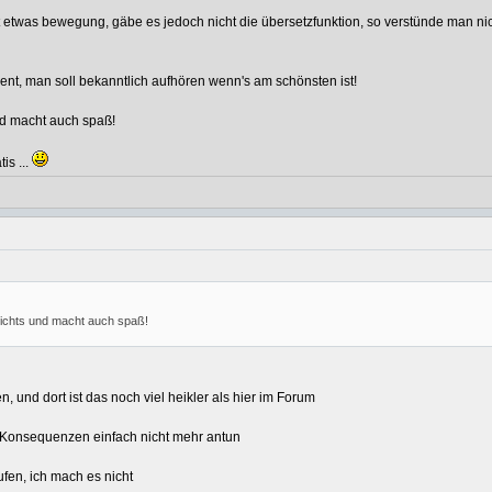
st etwas bewegung, gäbe es jedoch nicht die übersetzfunktion, so verstünde man ni
nt, man soll bekanntlich aufhören wenn's am schönsten ist!
und macht auch spaß!
is ...
nichts und macht auch spaß!
und dort ist das noch viel heikler als hier im Forum
er Konsequenzen einfach nicht mehr antun
ufen, ich mach es nicht