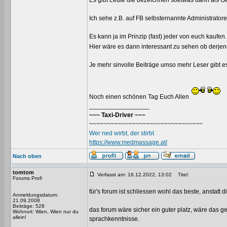
Es gibt Leute die bezeichnen soetwas dann als G
Ich sehe z.B. auf FB selbsternannte Administrat
Es kann ja im Prinzip (fast) jeder von euch kaufen.
Hier wäre es dann interessant zu sehen ob derjen
Je mehr sinvolle Beiträge umso mehr Leser gibt e
Noch einen schönen Tag Euch Allen
_________________
~~~ Taxi-Driver ~~~
~~~~~~~~~~~~~~~~~~~~~~~~~~~~~~~~
Wer ned wirbt, der stirbt
https://www.medmassage.at/
Nach oben
tomtom
Verfasst am: 16.12.2022, 13:02
Titel:
Forums Profi
für's forum ist schliessen wohl das beste, anstatt 
Anmeldungsdatum:
21.09.2008
Beiträge: 528
das forum wäre sicher ein guter platz, wäre das 
Wohnort: Wien, Wien nur du
allein!
sprachkenntnisse.