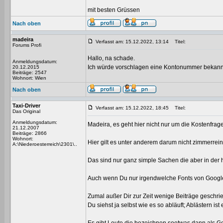
mit besten Grüssen
Nach oben
madeira
Verfasst am: 15.12.2022, 13:14
Titel:
Forums Profi
Hallo, na schade.
Anmeldungsdatum:
Ich würde vorschlagen eine Kontonummer bekannt z
20.12.2015
Beiträge: 2547
Wohnort: Wien
Nach oben
Taxi-Driver
Verfasst am: 15.12.2022, 18:45
Titel:
Das Original
Anmeldungsdatum:
Madeira, es geht hier nicht nur um die Kostenfra
21.12.2007
Beiträge: 2866
Wohnort:
Hier gilt es unter anderem darum nicht zimmerrein
A:\Niederoesterreich\2301\..
Das sind nur ganz simple Sachen die aber in der h
Auch wenn Du nur irgendwelche Fonts von Google n
Zumal außer Dir zur Zeit wenige Beiträge geschri
Du siehst ja selbst wie es so abläuft; Ablästern ist