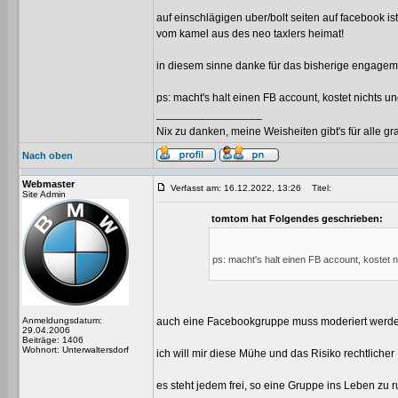
auf einschlägigen uber/bolt seiten auf facebook i
vom kamel aus des neo taxlers heimat!
in diesem sinne danke für das bisherige engageme
ps: macht's halt einen FB account, kostet nichts 
_________________
Nix zu danken, meine Weisheiten gibt's für alle grat
Nach oben
Webmaster
Verfasst am: 16.12.2022, 13:26
Titel:
Site Admin
tomtom hat Folgendes geschrieben:
ps: macht's halt einen FB account, kostet 
Anmeldungsdatum:
auch eine Facebookgruppe muss moderiert werden, 
29.04.2006
Beiträge: 1406
Wohnort: Unterwaltersdorf
ich will mir diese Mühe und das Risiko rechtlich
es steht jedem frei, so eine Gruppe ins Leben zu r