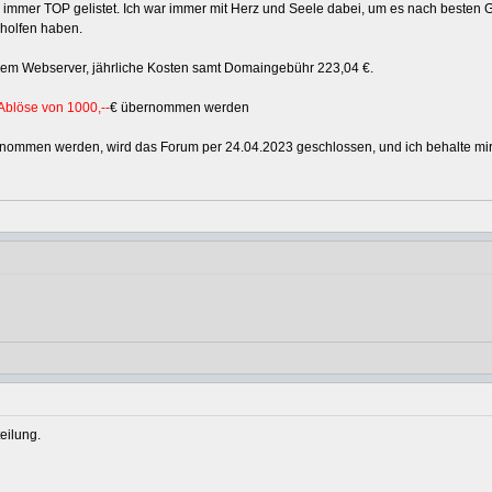
gle immer TOP gelistet. Ich war immer mit Herz und Seele dabei, um es nach best
olfen haben.
igem Webserver, jährliche Kosten samt Domaingebühr 223,04 €.
Ablöse von 1000,--
€ übernommen werden
ommen werden, wird das Forum per 24.04.2023 geschlossen, und ich behalte mir d
eilung.