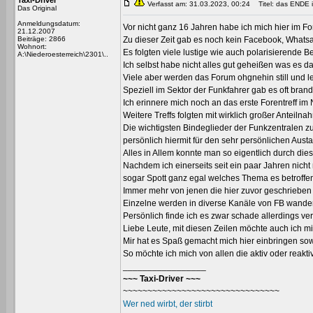
Taxi-Driver
Verfasst am: 31.03.2023, 00:24
Titel: das ENDE i
Das Original
Anmeldungsdatum:
Vor nicht ganz 16 Jahren habe ich mich hier im For
21.12.2007
Beiträge: 2866
Zu dieser Zeit gab es noch kein Facebook, What
Wohnort:
Es folgten viele lustige wie auch polarisierende B
A:\Niederoesterreich\2301\..
Ich selbst habe nicht alles gut geheißen was es 
Viele aber werden das Forum ohgnehin still und le
Speziell im Sektor der Funkfahrer gab es oft bra
Ich erinnere mich noch an das erste Forentreff 
Weitere Treffs folgten mit wirklich großer Anteil
Die wichtigsten Bindeglieder der Funkzentralen 
persönlich hiermit für den sehr persönlichen Aus
Alles in Allem konnte man so eigentlich durch die
Nachdem ich einerseits seit ein paar Jahren nich
sogar Spott ganz egal welches Thema es betroffe
Immer mehr von jenen die hier zuvor geschrieben ha
Einzelne werden in diverse Kanäle von FB wandern
Persönlich finde ich es zwar schade allerdings ve
Liebe Leute, mit diesen Zeilen möchte auch ich m
Mir hat es Spaß gemacht mich hier einbringen so
So möchte ich mich von allen die aktiv oder rea
_________________
~~~ Taxi-Driver ~~~
~~~~~~~~~~~~~~~~~~~~~~~~~~~~~~~~
Wer ned wirbt, der stirbt