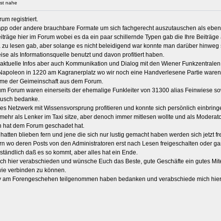
st nahe
um registriert.
sapp oder andere brauchbare Formate um sich fachgerecht auszutauschen als eben
eiträge hier im Forum wobei es da ein paar schillernde Typen gab die Ihre Beiträge
da zu lesen gab, aber solange es nicht beleidigend war konnte man darüber hinweg 
ise als Informationsquelle benutzt und davon profitiert haben.
ndaktuelle Infos aber auch Kommunikation und Dialog mit den Wiener Funkzentralen 
im Napoleon in 1220 am Kagranerplatz wo wir noch eine Handverlesene Partie ware
nahme der Geimeinschaft aus dem Forum.
zum Forum waren einerseits der ehemalige Funkleiter von 31300 alias Feinwiese s
tausch bedanke.
ses Netzwerk mit Wissensvorsprung profitieren und konnte sich persönlich einbring
t mehr als Lenker im Taxi sitze, aber denoch immer mitlesen wollte und als Modera
n hat dem Forum geschadet hat.
tten blieben fern und jene die sich nur lustig gemacht haben werden sich jetzt freu
 wo deren Posts von den Administratoren erst nach Lesen freigeschalten oder gar
rständlich daß es so kommt, aber alles hat ein Ende.
ich hier verabschieden und wünsche Euch das Beste, gute Geschäfte ein gutes Mit
wie verbinden zu können.
ktiv am Forengeschehen teilgenommen haben bedanken und verabschiede mich hierm