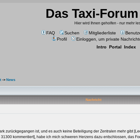
Das Taxi-Forum 
Hier wird Ihnen geholfen - nur mehr l
FAQ
Suchen
Mitgliederliste
Benutz
Profil
Einloggen, um private Nachricht
Intro
Portal
Index
t
->
News
Nachricht
stark zurückgegangen ist, und es auch keine Beteiligung der Zentralen mehr gibt [L
r 31300 kommentiert], habe ich mich schweren Herzens dazu entschlossen, das F