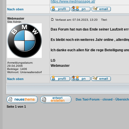
https://www.medmassage.at/
Nach oben
Webmaster
Verfasst am: 07.04.2023, 13:20
Titel:
Site Admin
Das Forum hat nun das Ende seiner Laufzeit err
Es bleibt noch ein weiteres Jahr online , allerdi
Ich danke euch allen für die rege Beteiligung u
LG
Anmeldungsdatum:
Webmaster
29.04.2006
Beiträge: 1406
Wohnort: Unterwaltersdorf
Nach oben
Das Taxi-Forum - closed - Übersich
Seite
1
von
1