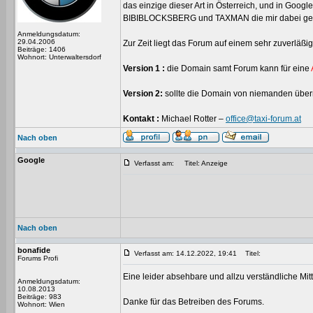
das einzige dieser Art in Österreich, und in Goo
BIBIBLOCKSBERG und TAXMAN die mir dabei geh
Anmeldungsdatum:
29.04.2006
Zur Zeit liegt das Forum auf einem sehr zuverläß
Beiträge: 1406
Wohnort: Unterwaltersdorf
Version 1 :
die Domain samt Forum kann für eine
Version 2:
sollte die Domain von niemanden übern
Kontakt :
Michael Rotter –
office@taxi-forum.at
Nach oben
Google
Verfasst am:
Titel: Anzeige
Nach oben
bonafide
Verfasst am: 14.12.2022, 19:41
Titel:
Forums Profi
Eine leider absehbare und allzu verständliche Mitt
Anmeldungsdatum:
10.08.2013
Beiträge: 983
Danke für das Betreiben des Forums.
Wohnort: Wien