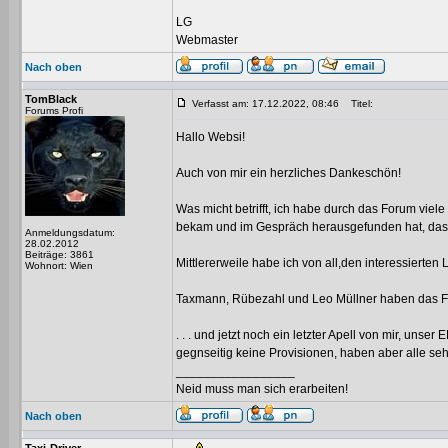
LG
Webmaster
Nach oben
TomBlack
Verfasst am: 17.12.2022, 08:46
Titel:
Forums Profi
Hallo Websi!
Auch von mir ein herzliches Dankeschön!
Was micht betrifft, ich habe durch das Forum viel
bekam und im Gespräch herausgefunden hat, dass d
Anmeldungsdatum:
28.02.2012
Beiträge: 3861
Mittlererweile habe ich von all,den interessiert
Wohnort: Wien
Taxmann, Rübezahl und Leo Müllner haben das Foru
. . . und jetzt noch ein letzter Apell von mir, un
gegnseitig keine Provisionen, haben aber alle seh
_________________
Neid muss man sich erarbeiten!
Nach oben