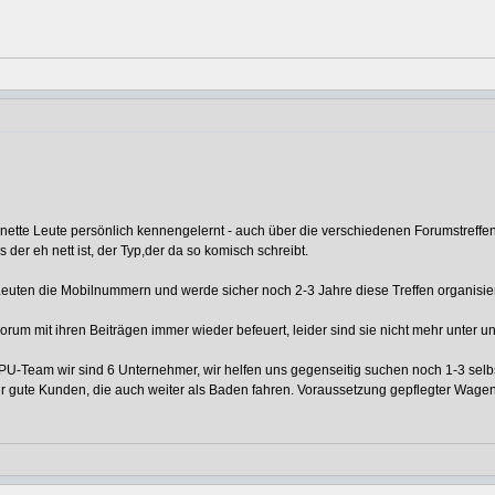
e nette Leute persönlich kennengelernt - auch über die verschiedenen Forumstreff
er eh nett ist, der Typ,der da so komisch schreibt.
en Leuten die Mobilnummern und werde sicher noch 2-3 Jahre diese Treffen organisi
m mit ihren Beiträgen immer wieder befeuert, leider sind sie nicht mehr unter un
ser EPU-Team wir sind 6 Unternehmer, wir helfen uns gegenseitig suchen noch 1-3 se
r gute Kunden, die auch weiter als Baden fahren. Voraussetzung gepflegter Wagen 